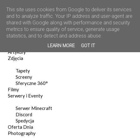
This site uses cookies from Google to deliver its services
and to analyze traffic. Your IP address and user-agent are
shared with Google along with performance and security
metrics to ensure quality of service, generate usage
statistics, and to detect and address abuse.
Home
LEARN MORE
GOT IT
News
Artykuły
Zdjęcia
Tapety
Screeny
Sferyczne 360°
Filmy
Serwery i Eventy
Serwer Minecraft
Discord
Spedycja
Oferta Dnia
Photography