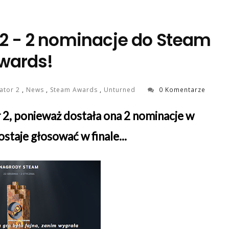
 2 - 2 nominacje do Steam
wards!
lator 2
,
News
,
Steam Awards
,
Unturned
0 Komentarze
 2, ponieważ dostała ona 2 nominacje w
taje głosować w finale...