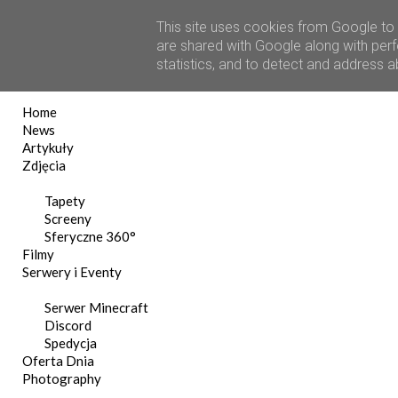
This site uses cookies from Google to d
are shared with Google along with perf
statistics, and to detect and address 
Home
News
Artykuły
Zdjęcia
Tapety
Screeny
Sferyczne 360°
Filmy
Serwery i Eventy
Serwer Minecraft
Discord
Spedycja
Oferta Dnia
Photography