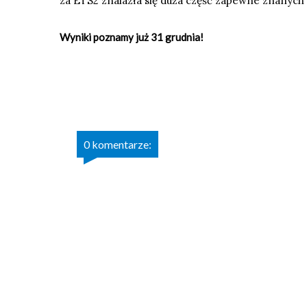
za ETS2 znalazła się duża część zapewne znanych
Wyniki poznamy już 31 grudnia!
0 komentarze: