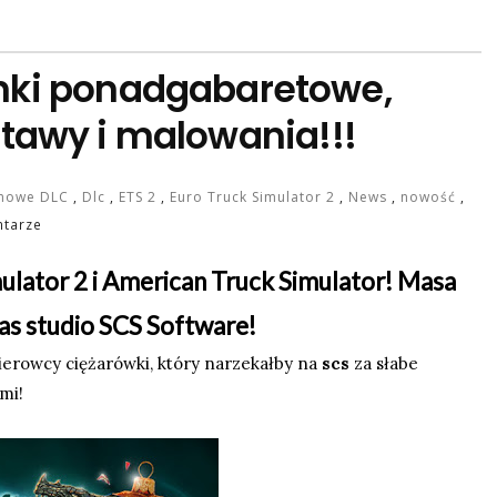
dunki ponadgabaretowe,
tawy i malowania!!!
mowe DLC
,
Dlc
,
ETS 2
,
Euro Truck Simulator 2
,
News
,
nowość
,
tarze
mulator 2 i American Truck Simulator! Masa
as studio SCS Software!
ierowcy ciężarówki, który narzekałby na
scs
za słabe
mi!