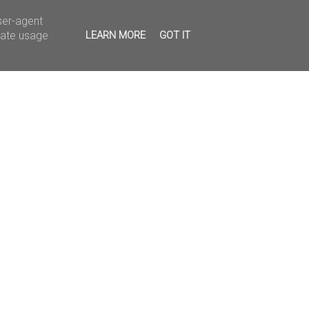
ser-agent
rate usage
LEARN MORE
GOT IT