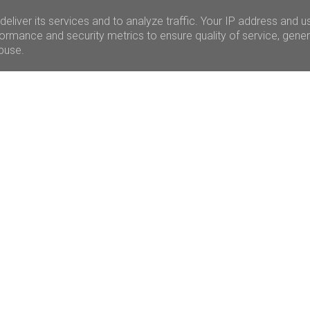
eliver its services and to analyze traffic. Your IP address and u
ormance and security metrics to ensure quality of service, gene
abuse.