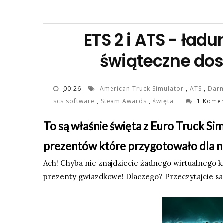
ETS 2 i ATS - ła
świąteczne dos
00:26
American Truck Simulator
,
ATS
,
Dar
scs software
,
Steam Awards
,
święta
1 Komen
To są właśnie święta z Euro Truck Si
prezentów które przygotowało dla n
Ach! Chyba nie znajdziecie żadnego wirtualnego k
prezenty gwiazdkowe! Dlaczego? Przeczytajcie sa