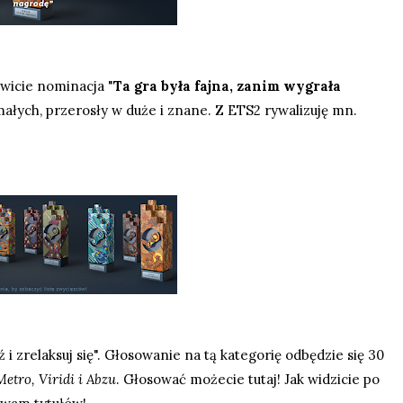
owicie nominacja "
Ta gra była fajna, zanim wygrała
z małych, przerosły w duże i znane. Z ETS2 rywalizuję mn.
i zrelaksuj się". Głosowanie na tą kategorię odbędzie się 30
Metro, Viridi i Abzu
. Głosować możecie
tutaj
! Jak widzicie po