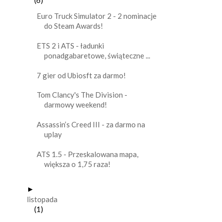
(6)
Euro Truck Simulator 2 - 2 nominacje
do Steam Awards!
ETS 2 i ATS - ładunki
ponadgabaretowe, świąteczne ...
7 gier od Ubiosft za darmo!
Tom Clancy's The Division -
darmowy weekend!
Assassin’s Creed III - za darmo na
uplay
ATS 1.5 - Przeskalowana mapa,
większa o 1,75 raza!
►
listopada
(1)