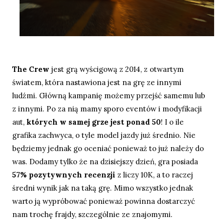
The Crew
jest grą wyścigową z 2014, z otwartym
światem, która nastawiona jest na grę ze innymi
ludźmi. Główną kampanię możemy przejść samemu lub
z innymi. Po za nią mamy sporo eventów i modyfikacji
aut,
których w samej grze jest ponad 50
! I o ile
grafika zachwyca, o tyle model jazdy już średnio. Nie
będziemy jednak go oceniać ponieważ to już należy do
was. Dodamy tylko że na dzisiejszy dzień, gra posiada
57% pozytywnych recenzji
z liczy 10K, a to raczej
średni wynik jak na taką grę. Mimo wszystko jednak
warto ją wypróbować ponieważ powinna dostarczyć
nam trochę frajdy, szczególnie ze znajomymi.