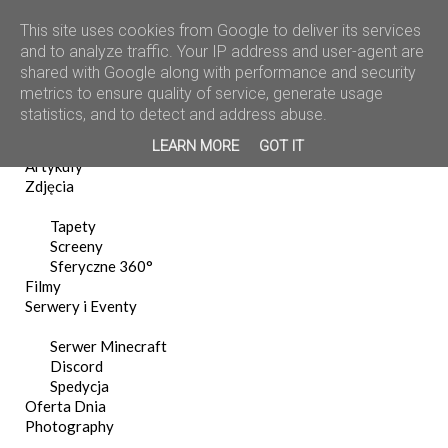
This site uses cookies from Google to deliver its services
and to analyze traffic. Your IP address and user-agent are
shared with Google along with performance and security
metrics to ensure quality of service, generate usage
statistics, and to detect and address abuse.
Home
LEARN MORE
GOT IT
News
Artykuły
Zdjęcia
Tapety
Screeny
Sferyczne 360°
Filmy
Serwery i Eventy
Serwer Minecraft
Discord
Spedycja
Oferta Dnia
Photography