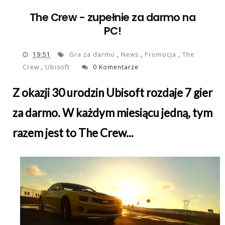
The Crew - zupełnie za darmo na
PC!
19:51
Gra za darmo
,
News
,
Promocja
,
The
Crew
,
Ubisoft
0 Komentarze
Z okazji 30 urodzin Ubisoft rozdaje 7 gier
za darmo. W każdym miesiącu jedną, tym
razem jest to The Crew...