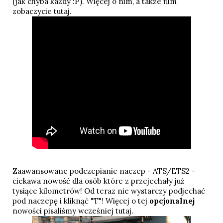
(jak chyba każdy :P).
Więcej o nim, a także film
zobaczycie tutaj
.
Zaawansowane podczepianie naczep - ATS/ETS2 -
ciekawa nowość dla osób które z przejechały już
tysiące kilometrów! Od teraz nie wystarczy podjechać
pod naczepę i kliknąć "T"! Więcej o tej
opcjonalnej
nowości pisaliśmy wcześniej
tutaj
.