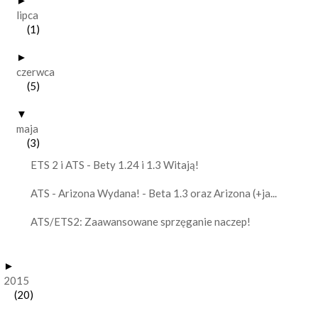
►
lipca
(1)
►
czerwca
(5)
▼
maja
(3)
ETS 2 i ATS - Bety 1.24 i 1.3 Witają!
ATS - Arizona Wydana! - Beta 1.3 oraz Arizona (+ja...
ATS/ETS2: Zaawansowane sprzęganie naczep!
►
2015
(20)