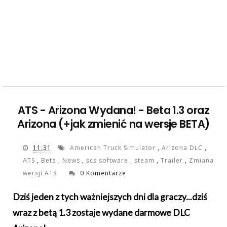
ATS - Arizona Wydana! - Beta 1.3 oraz
Arizona (+jak zmienić na wersje BETA)
11:31
American Truck Simulator
,
Arizona DLC
,
ATS
,
Beta
,
News
,
scs software
,
steam
,
Trailer
,
Zmiana
wersji ATS
0 Komentarze
Dziś jeden z tych ważniejszych dni dla graczy...dziś
wraz z betą 1.3 zostaje wydane darmowe DLC