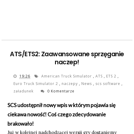
ATS/ETS2: Zaawansowane sprzęganie
naczep!
19:26
American Truck Simulator
,
ATS
,
ETS 2
,
Euro Truck Simulator 2
,
naczepy
,
News
,
scs software
,
załadunek
0 Komentarze
SCS udostępnił nowy wpis w którym pojawia się
ciekawa nowość! Coś czego zdecydowanie
brakowało!
Już w kolejnej nadchodzącej wersji gry dostaniemy