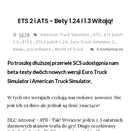
ETS 2 i ATS - Bety 1.24 i 1.3 Witają!
12:16
American Truck Simulator
,
ATS
,
ATS patch
1.3
,
ETS 2
,
ETS 2 patch 1.24
,
Euro Truck Simulator 2
,
News
,
scs software
,
World of Truck
0 Komentarze
Po troszkę dłuższej przerwie SCS udostępnia nam
beta-testy dwóch nowych wersji Euro Truck
Simulator i American Truck Simulator.
W tych oto wersjach czekają nas ciekawe nowości. Nie
jest ich za dużo ale jednak są dość znaczące!
DLC Arizona! - ATS - Tak! Wreszcie jeden z 3 ostatnich
darmowych stanów trafia do gry! Długo oczekiwany