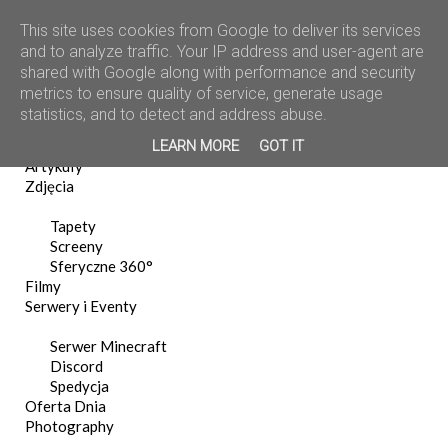
This site uses cookies from Google to deliver its services
and to analyze traffic. Your IP address and user-agent are
shared with Google along with performance and security
metrics to ensure quality of service, generate usage
statistics, and to detect and address abuse.
Home
LEARN MORE
GOT IT
News
Artykuły
Zdjęcia
Tapety
Screeny
Sferyczne 360°
Filmy
Serwery i Eventy
Serwer Minecraft
Discord
Spedycja
Oferta Dnia
Photography