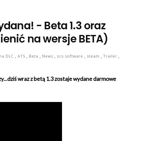
dana! - Beta 1.3 oraz
ienić na wersje BETA)
ona DLC
,
ATS
,
Beta
,
News
,
scs software
,
steam
,
Trailer
,
zy...dziś wraz z betą 1.3 zostaje wydane darmowe