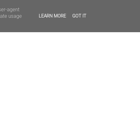
ser-agent
rate usage
LEARN MORE
GOT IT