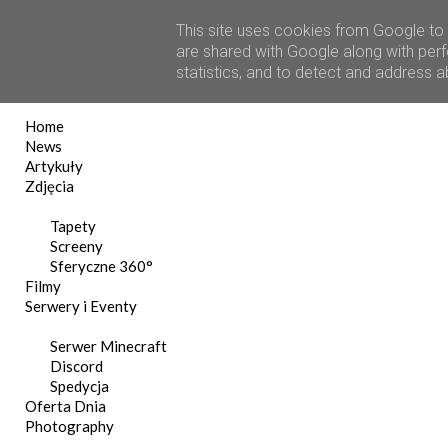
This site uses cookies from Google to d
are shared with Google along with perf
statistics, and to detect and address 
Home
News
Artykuły
Zdjęcia
Tapety
Screeny
Sferyczne 360°
Filmy
Serwery i Eventy
Serwer Minecraft
Discord
Spedycja
Oferta Dnia
Photography