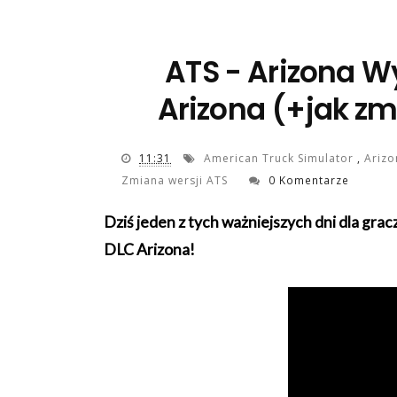
ATS - Arizona Wy
Arizona (+jak zm
11:31
American Truck Simulator
,
Ariz
Zmiana wersji ATS
0 Komentarze
Dziś jeden z tych ważniejszych dni dla grac
DLC Arizona!