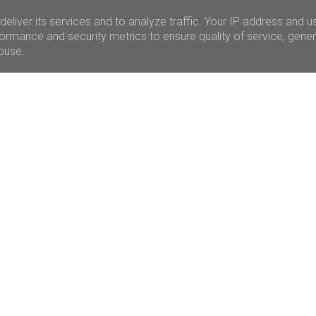
eliver its services and to analyze traffic. Your IP address and u
ormance and security metrics to ensure quality of service, gene
abuse.