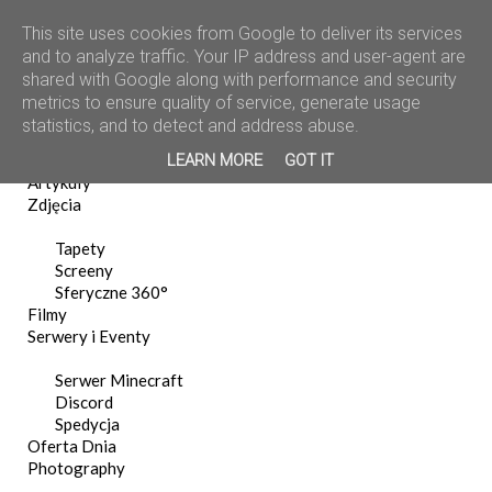
This site uses cookies from Google to deliver its services
and to analyze traffic. Your IP address and user-agent are
shared with Google along with performance and security
metrics to ensure quality of service, generate usage
statistics, and to detect and address abuse.
Home
LEARN MORE
GOT IT
News
Artykuły
Zdjęcia
Tapety
Screeny
Sferyczne 360°
Filmy
Serwery i Eventy
Serwer Minecraft
Discord
Spedycja
Oferta Dnia
Photography