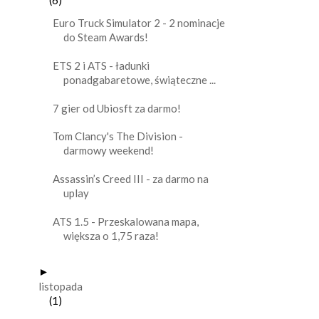
(6)
Euro Truck Simulator 2 - 2 nominacje
do Steam Awards!
ETS 2 i ATS - ładunki
ponadgabaretowe, świąteczne ...
7 gier od Ubiosft za darmo!
Tom Clancy's The Division -
darmowy weekend!
Assassin’s Creed III - za darmo na
uplay
ATS 1.5 - Przeskalowana mapa,
większa o 1,75 raza!
►
listopada
(1)