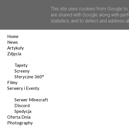
This site uses cookies from Google to d
are shared with Google along with perf
statistics, and to detect and address 
Home
News
Artykuły
Zdjęcia
Tapety
Screeny
Sferyczne 360°
Filmy
Serwery i Eventy
Serwer Minecraft
Discord
Spedycja
Oferta Dnia
Photography