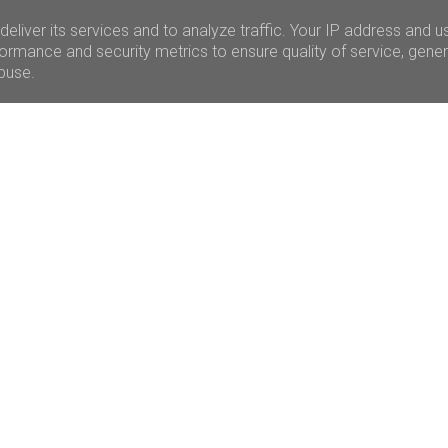
eliver its services and to analyze traffic. Your IP address and u
ormance and security metrics to ensure quality of service, gene
abuse.