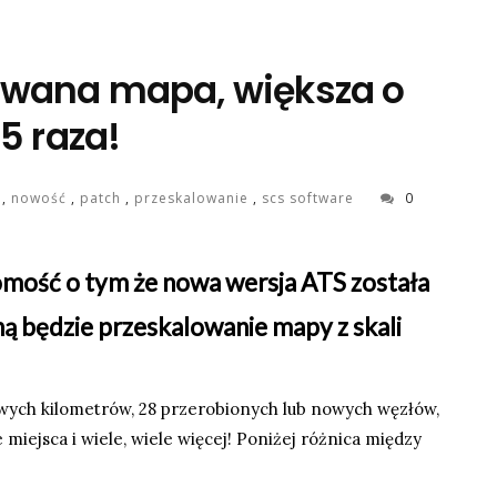
lowana mapa, większa o
75 raza!
s
,
nowość
,
patch
,
przeskalowanie
,
scs software
0
domość o tym że nowa wersja ATS została
 będzie przeskalowanie mapy z skali
nowych kilometrów, 28 przerobionych lub nowych węzłów,
iejsca i wiele, wiele więcej! Poniżej różnica między