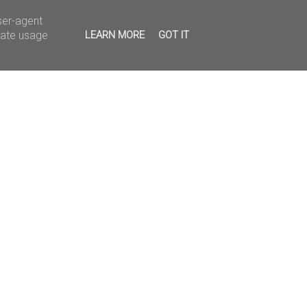
ser-agent
rate usage
LEARN MORE
GOT IT