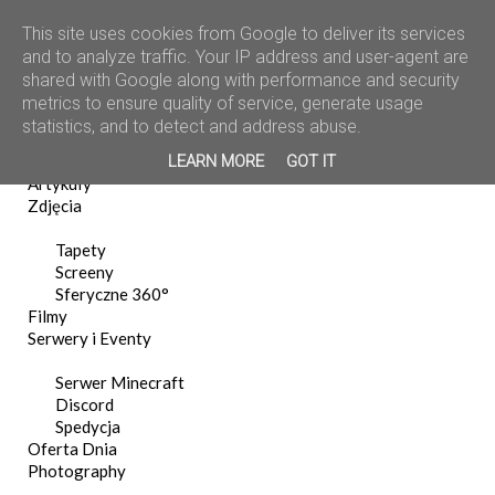
This site uses cookies from Google to deliver its services
and to analyze traffic. Your IP address and user-agent are
shared with Google along with performance and security
metrics to ensure quality of service, generate usage
statistics, and to detect and address abuse.
Home
LEARN MORE
GOT IT
News
Artykuły
Zdjęcia
Tapety
Screeny
Sferyczne 360°
Filmy
Serwery i Eventy
Serwer Minecraft
Discord
Spedycja
Oferta Dnia
Photography