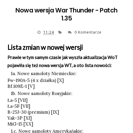
Nowa wersja War Thunder - Patch
1.35
11:24
0 Komentarze
Lista zmian w nowej wersji
Prawie w tym samym czasie jak wyszła aktualizacja WoT
pojawiła się też nowa wersja WT, a oto lista nowości:
1a. Nowe samoloty Niemieckie:
Fw-190A-5 (4 x działka) [X]
Bf.109E-1 [V]
1b. Nowe samoloty Rosyjskie:
Ła-5 [VII]
Ła-5F [VII]
B-25J-30 (premium) [IX]
Yak-3P [XI]
MiG-15 [XX]
1.c. Nowe samoloty Amerykańskie: