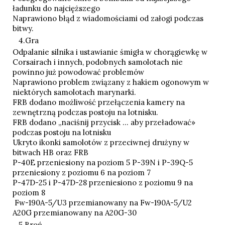
ładunku do najcięższego
Naprawiono błąd z wiadomościami od załogi podczas
bitwy.
4.Gra
Odpalanie silnika i ustawianie śmigła w chorągiewkę w
Corsairach i innych, podobnych samolotach nie
powinno już powodować problemów
Naprawiono problem związany z hakiem ogonowym w
niektórych samolotach marynarki.
FRB dodano możliwość przełączenia kamery na
zewnętrzną podczas postoju na lotnisku.
FRB dodano „naciśnij przycisk … aby przeładować»
podczas postoju na lotnisku
Ukryto ikonki samolotów z przeciwnej drużyny w
bitwach HB oraz FRB
P-40E przeniesiony na poziom 5 P-39N i P-39Q-5
przeniesiony z poziomu 6 na poziom 7
P-47D-25 i P-47D-28 przeniesiono z poziomu 9 na
poziom 8
Fw-190A-5/U3 przemianowany na Fw-190A-5/U2
A20G przemianowany na A20G-30
5.Broń