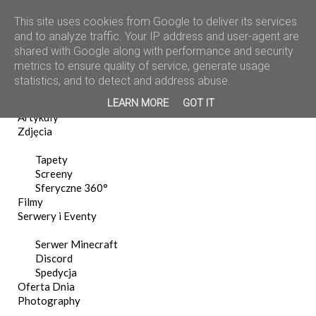
This site uses cookies from Google to deliver its services
and to analyze traffic. Your IP address and user-agent are
shared with Google along with performance and security
metrics to ensure quality of service, generate usage
statistics, and to detect and address abuse.
Home
LEARN MORE
GOT IT
News
Artykuły
Zdjęcia
Tapety
Screeny
Sferyczne 360°
Filmy
Serwery i Eventy
Serwer Minecraft
Discord
Spedycja
Oferta Dnia
Photography