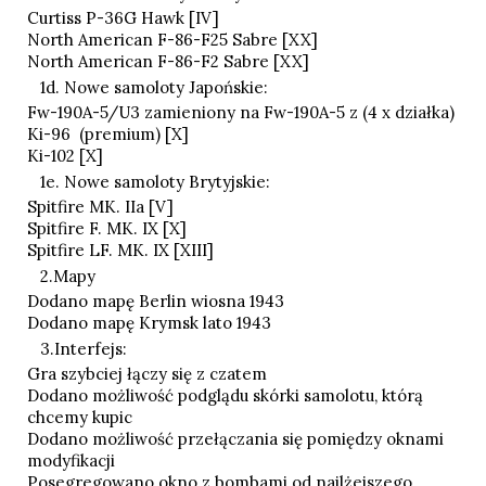
Curtiss P-36G Hawk [IV]
North American F-86-F25 Sabre [XX]
North American F-86-F2 Sabre [XX]
1d. Nowe samoloty Japońskie:
Fw-190A-5/U3 zamieniony na Fw-190A-5 z (4 x działka)
Ki-96 (premium) [X]
Ki-102 [X]
1e. Nowe samoloty Brytyjskie:
Spitfire MK. IIa [V]
Spitfire F. MK. IX [X]
Spitfire LF. MK. IX [XIII]
2.Mapy
Dodano mapę Berlin wiosna 1943
Dodano mapę Krymsk lato 1943
3.Interfejs:
Gra szybciej łączy się z czatem
Dodano możliwość podglądu skórki samolotu, którą
chcemy kupic
Dodano możliwość przełączania się pomiędzy oknami
modyfikacji
Posegregowano okno z bombami od najlżejszego