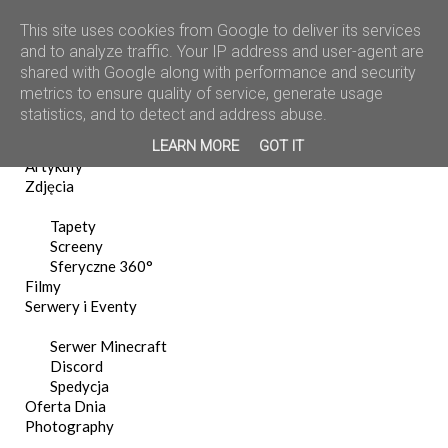
This site uses cookies from Google to deliver its services
and to analyze traffic. Your IP address and user-agent are
shared with Google along with performance and security
metrics to ensure quality of service, generate usage
statistics, and to detect and address abuse.
Home
LEARN MORE
GOT IT
News
Artykuły
Zdjęcia
Tapety
Screeny
Sferyczne 360°
Filmy
Serwery i Eventy
Serwer Minecraft
Discord
Spedycja
Oferta Dnia
Photography