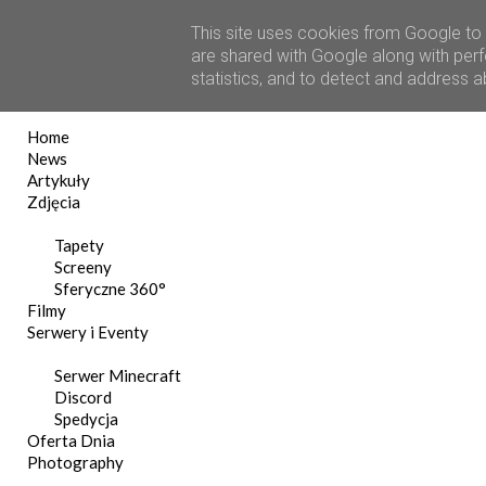
This site uses cookies from Google to d
are shared with Google along with perf
statistics, and to detect and address 
Home
News
Artykuły
Zdjęcia
Tapety
Screeny
Sferyczne 360°
Filmy
Serwery i Eventy
Serwer Minecraft
Discord
Spedycja
Oferta Dnia
Photography