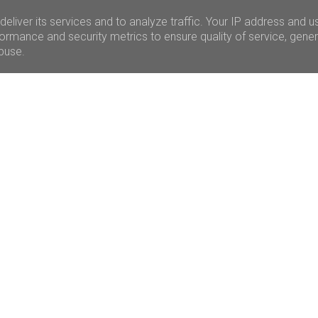
eliver its services and to analyze traffic. Your IP address and u
ormance and security metrics to ensure quality of service, gene
abuse.