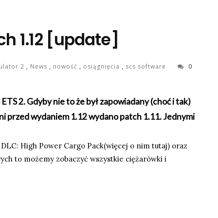
ch 1.12 [update]
ulator 2
,
News
,
nowość
,
osiągnięcia
,
scs software
0
ETS 2. Gdyby nie to że był zapowiadany (choć i tak)
 dni przed wydaniem 1.12 wydano patch 1.11. Jednymi
o DLC:
High Power Cargo Pack(więcej o nim tutaj)
oraz
ych to możemy zobaczyć wszystkie ciężarówki i