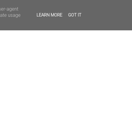
ser-agent
rate usage
LEARN MORE
GOT IT