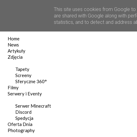
This site uses cookies from Google to d
are shared with Google along with perf
statistics, and to detect and address 
Home
News
Artykuły
Zdjęcia
Tapety
Screeny
Sferyczne 360°
Filmy
Serwery i Eventy
Serwer Minecraft
Discord
Spedycja
Oferta Dnia
Photography