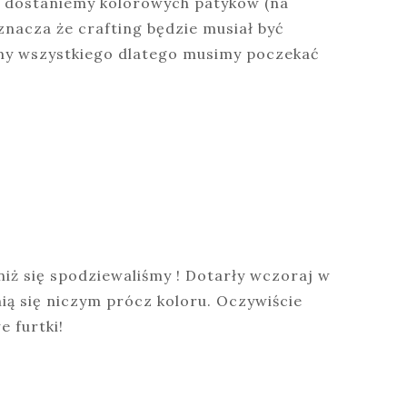
e dostaniemy kolorowych patyków (na
nacza że crafting będzie musiał być
emy wszystkiego dlatego musimy poczekać
niż się spodziewaliśmy ! Dotarły wczoraj w
nią się niczym prócz koloru. Oczywiście
e furtki!