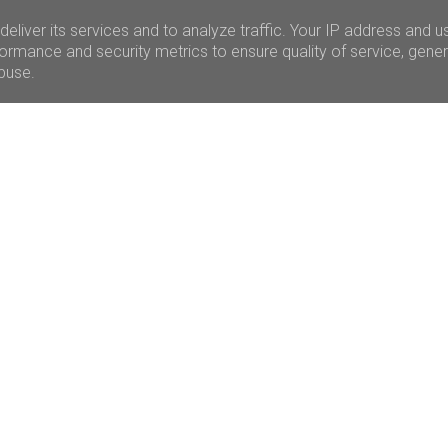
eliver its services and to analyze traffic. Your IP address and u
ormance and security metrics to ensure quality of service, gene
abuse.