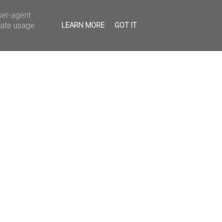
ser-agent
rate usage
LEARN MORE
GOT IT