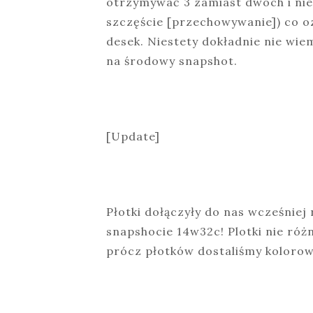
otrzymywać 3 zamiast dwóch i ni
szczęście [przechowywanie]) co oz
desek. Niestety dokładnie nie wi
na środowy snapshot.
[Update]
Płotki dołączyły do nas wcześniej 
snapshocie 14w32c! Plotki nie róż
prócz płotków dostaliśmy kolorow