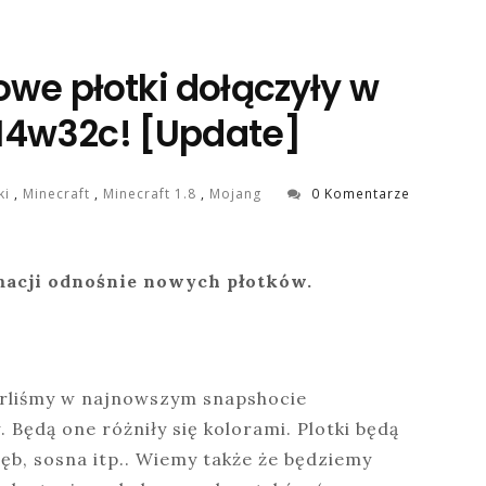
owe płotki dołączyły w
14w32c! [Update]
ki
,
Minecraft
,
Minecraft 1.8
,
Mojang
0 Komentarze
macji odnośnie nowych płotków.
arliśmy w najnowszym snapshocie
Będą one różniły się kolorami. Plotki będą
Dęb, sosna itp.. Wiemy także że będziemy