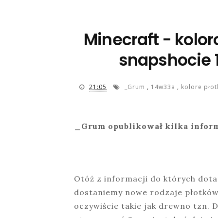
Minecraft - kolor
snapshocie 
21:05
_Grum
,
14w33a
,
kolore płot
_Grum opublikował kilka infor
Otóż z informacji do których dot
dostaniemy nowe rodzaje płotków. 
oczywiście takie jak drewno tzn. 