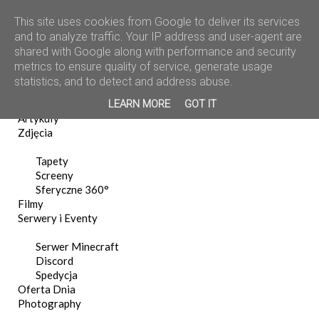
This site uses cookies from Google to deliver its services
and to analyze traffic. Your IP address and user-agent are
shared with Google along with performance and security
metrics to ensure quality of service, generate usage
statistics, and to detect and address abuse.
Home
LEARN MORE
GOT IT
News
Artykuły
Zdjęcia
Tapety
Screeny
Sferyczne 360°
Filmy
Serwery i Eventy
Serwer Minecraft
Discord
Spedycja
Oferta Dnia
Photography