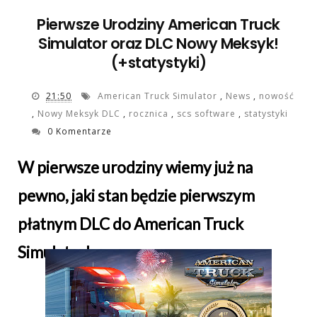
Pierwsze Urodziny American Truck
Simulator oraz DLC Nowy Meksyk!
(+statystyki)
21:50
American Truck Simulator
,
News
,
nowość
,
Nowy Meksyk DLC
,
rocznica
,
scs software
,
statystyki
0 Komentarze
W pierwsze urodziny wiemy już na
pewno, jaki stan będzie pierwszym
płatnym DLC do American Truck
Simulator!