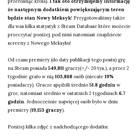
przerosnąć króla).
I tak oto otrzymujemy informację
że następnym dodatkiem powiększającym teren
będzie stan Nowy Meksyk
! Przygotowaliśmy także
dla was kilka statystyk z
Steam Database
które możecie
przeczytać poniżej, pod nimi natomiast znajdziecie
screeny z Nowego Meksyku!
Od czasu premiery (do daty publikacji tego postu) grę
na Steam posiada
549,811
graczy(+/- 20 tys.), a przez 2
tygodnie grało w nią
103,868
osób
(niecałe
19%
posiadaczy). Gracze spędzili średnio
51.8
godzin
w
grze, natomiast średnio w ostatnich 2 tygodniach
6.7
godzin
. Jednocześnie najwięcej osób było w dniu
premiery (
19,153 graczy
).
Poniżej kilka zdjęć z nadchodzącego dodatku: